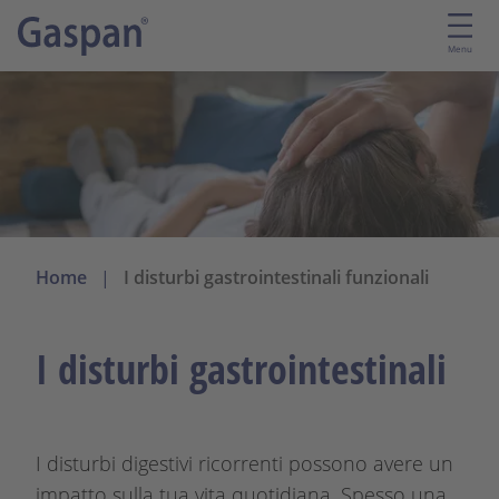
S
a
Menu
l
t
a
a
l
c
o
n
Home
I disturbi gastrointestinali funzionali
t
e
n
I disturbi gastrointestinali
u
t
o
p
I disturbi digestivi ricorrenti possono avere un
r
impatto sulla tua vita quotidiana. Spesso una
i