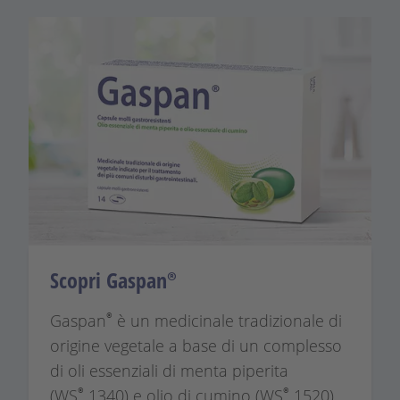
Scopri Gaspan®
®
Gaspan
è un medicinale tradizionale di
origine vegetale a base di un complesso
di oli essenziali di menta piperita
®
®
(WS
1340) e olio di cumino (WS
1520).