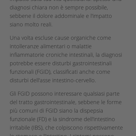
n
diagnosi chiara non è sempre possibile,
c
sebbene il dolore addominale e l'impatto
i
siano molto reali.
p
a
Una volta escluse cause organiche come
l
intolleranze alimentari o malattie
e
infiammatorie croniche intestinali, la diagnosi
potrebbe essere disturbi gastrointestinali
funzionali (FGID), classificati anche come
disturbi dell'asse intestino-cervello.
Gli FGID possono interessare qualsiasi parte
del tratto gastrointestinale, sebbene le forme
più comuni di FGID siano la dispepsia
funzionale (FD) e la sindrome dell'intestino
irritabile (IBS), che colpiscono rispettivamente